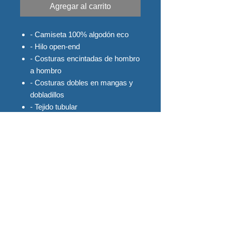
Agregar al carrito
- Camiseta 100% algodón eco
- Hilo open-end
- Costuras encintadas de hombro
a hombro
- Costuras dobles en mangas y
dobladillos
- Tejido tubular
- Tacto suave y comodo de llevar
*** Las tallas 2XL - 3XL y 4XL, son
tallas especiales y tienen un
incremento de 1€
MEDIDAS POR TALLAS:
S ---- (45cm - 71cm)
M --- (50cm - 73cm)