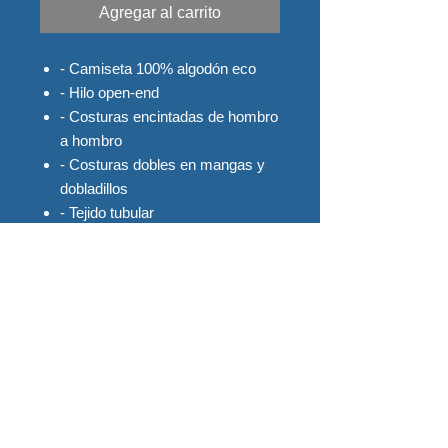
Agregar al carrito
- Camiseta 100% algodón eco
- Hilo open-end
- Costuras encintadas de hombro
a hombro
- Costuras dobles en mangas y
dobladillos
- Tejido tubular
- Tacto suave y comodo de llevar
*** Las tallas 2XL - 3XL y 4XL, son
tallas especiales y tienen un
incremento de 1€
MEDIDAS POR TALLAS:
S ---- (45cm - 71cm)
M --- (50cm - 73cm)